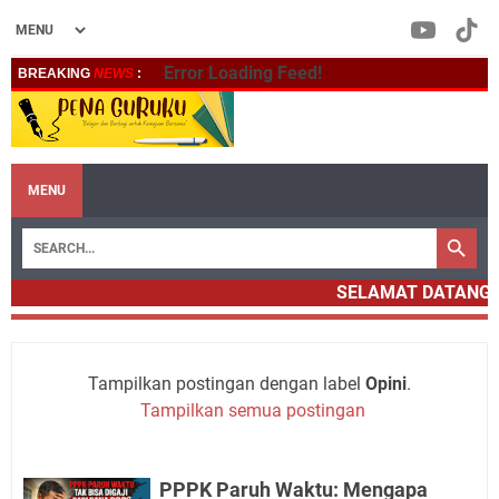
Error Loading Feed!
BREAKING
NEWS
:
MENU
SELAMAT DATANG 
Tampilkan postingan dengan label
Opini
.
Tampilkan semua postingan
PPPK Paruh Waktu: Mengapa