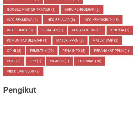
GOOGLE MASTER TRAINER
(1)
GURU PENGGERAK
(5)
INFO BEASISWA
(1)
INFO BELAJAR
(8)
INFO KEMDIKBUD
(45)
INFO LOMBA
(3)
KEGIATAN
(1)
KEGIATAN TIK
(13)
KINERJA
(7)
KOMUNITAS BELAJAR
(1)
MATERI PPKN
(2)
MATERI SMP
(2)
OPINI
(3)
PEMBATIK
(29)
PENA INFO
(5)
PERANGKAT PPKN
(1)
PUISI
(3)
RPP
(1)
SILABUS
(1)
TUTORIAL
(10)
VIDEO DAN VLOG
(2)
Pengikut