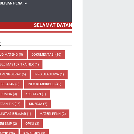
ULISAN PENA
SELAMAT DATANG DI BLOG PENA GURUKU
L
BUD MATENG
(5)
DOKUMENTASI
(10)
GLE MASTER TRAINER
(1)
U PENGGERAK
(5)
INFO BEASISWA
(1)
 BELAJAR
(8)
INFO KEMDIKBUD
(45)
O LOMBA
(3)
KEGIATAN
(1)
ATAN TIK
(13)
KINERJA
(7)
UNITAS BELAJAR
(1)
MATERI PPKN
(2)
ERI SMP
(2)
OPINI
(3)
BATIK
(29)
PENA INFO
(5)