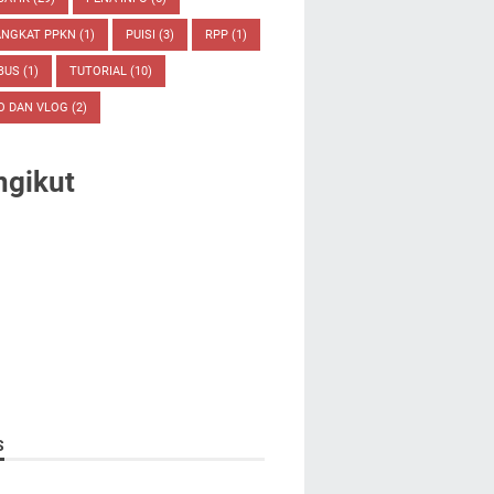
ANGKAT PPKN
(1)
PUISI
(3)
RPP
(1)
ABUS
(1)
TUTORIAL
(10)
O DAN VLOG
(2)
ngikut
S