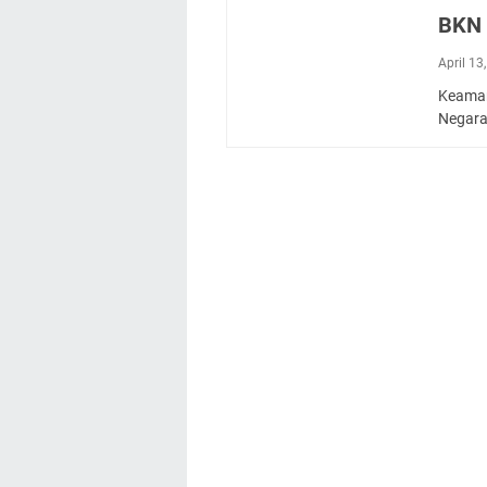
BKN
April 13
Keamana
Negara