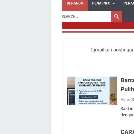
BERANDA
PENA INFO
PERA
Tampilkan postingan
Barc
Puli
Maret 0
Saat i
dengan
CARA