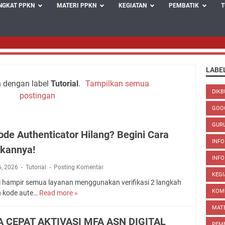
NGKAT PPKN
MATERI PPKN
KEGIATAN
PEMBATIK
T
LABE
 dengan label
Tutorial
.
Tampilkan semua
DIK
postingan
GOO
GUR
ode Authenticator Hilang? Begini Cara
INFO
hkannya!
INF
6, 2026
Tutorial
Posting Komentar
KEGI
ni hampir semua layanan menggunakan verifikasi 2 langkah
KOM
 kode aute…
Read more »
B
a
MAT
r
 CEPAT AKTIVASI MFA ASN DIGITAL
PEM