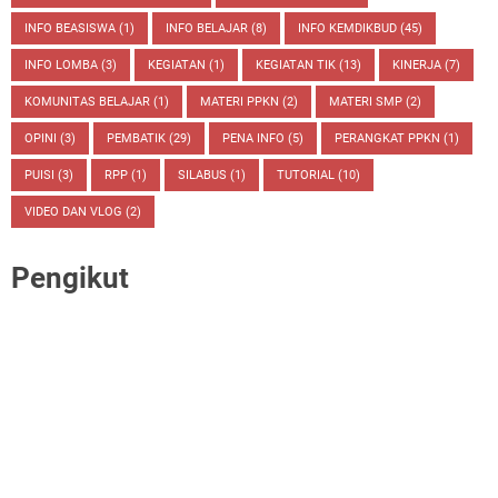
INFO BEASISWA
(1)
INFO BELAJAR
(8)
INFO KEMDIKBUD
(45)
INFO LOMBA
(3)
KEGIATAN
(1)
KEGIATAN TIK
(13)
KINERJA
(7)
KOMUNITAS BELAJAR
(1)
MATERI PPKN
(2)
MATERI SMP
(2)
OPINI
(3)
PEMBATIK
(29)
PENA INFO
(5)
PERANGKAT PPKN
(1)
PUISI
(3)
RPP
(1)
SILABUS
(1)
TUTORIAL
(10)
VIDEO DAN VLOG
(2)
Pengikut