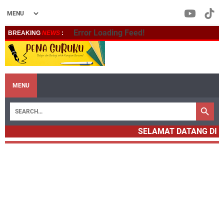
Error Loading Feed!
BREAKING
NEWS
:
MENU
SELAMAT DATANG DI 