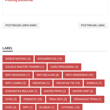
Posting Komentar
POSTINGAN LEBIH BARU
POSTINGAN LAMA
LABEL
DIKBUD MATENG
(5)
DOKUMENTASI
(10)
GOOGLE MASTER TRAINER
(1)
GURU PENGGERAK
(5)
INFO BEASISWA
(1)
INFO BELAJAR
(8)
INFO KEMDIKBUD
(45)
INFO LOMBA
(3)
KEGIATAN
(1)
KEGIATAN TIK
(13)
KINERJA
(7)
KOMUNITAS BELAJAR
(1)
MATERI PPKN
(2)
MATERI SMP
(2)
OPINI
(3)
PEMBATIK
(29)
PENA INFO
(5)
PERANGKAT PPKN
(1)
PUISI
(3)
RPP
(1)
SILABUS
(1)
TUTORIAL
(10)