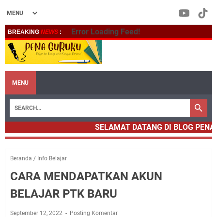
Error Loading Feed!
BREAKING
NEWS
:
MENU
SELAMAT DATANG DI BLOG PENA 
Beranda
/
Info Belajar
CARA MENDAPATKAN AKUN
BELAJAR PTK BARU
September 12, 2022
Posting Komentar