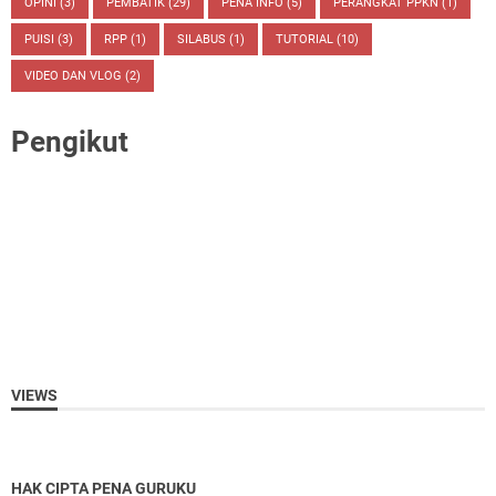
OPINI
(3)
PEMBATIK
(29)
PENA INFO
(5)
PERANGKAT PPKN
(1)
PUISI
(3)
RPP
(1)
SILABUS
(1)
TUTORIAL
(10)
VIDEO DAN VLOG
(2)
Pengikut
VIEWS
HAK CIPTA PENA GURUKU