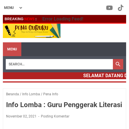
Error Loading Feed!
BREAKING
NEWS
:
MENU
SELAMAT DATANG DI
Beranda
/
Info Lomba
/
Pena Info
Info Lomba : Guru Penggerak Literasi
November 02, 2021
Posting Komentar