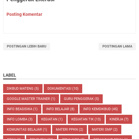
Posting Komentar
POSTINGAN LEBIH BARU
POSTINGAN LAMA
LABEL
DIKBUD MATENG
(5)
DOKUMENTASI
(10)
GOOGLE MASTER TRAINER
(1)
GURU PENGGERAK
(5)
INFO BEASISWA
(1)
INFO BELAJAR
(8)
INFO KEMDIKBUD
(45)
INFO LOMBA
(3)
KEGIATAN
(1)
KEGIATAN TIK
(13)
KINERJA
(7)
KOMUNITAS BELAJAR
(1)
MATERI PPKN
(2)
MATERI SMP
(2)